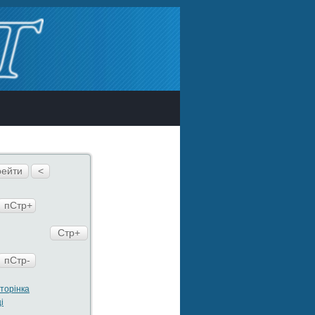
ейти
<
пСтр+
Стр+
пСтр-
сторінка
і