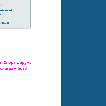
лі
а передач
в
канали
т, Спорт-форум,
елеграм боті!