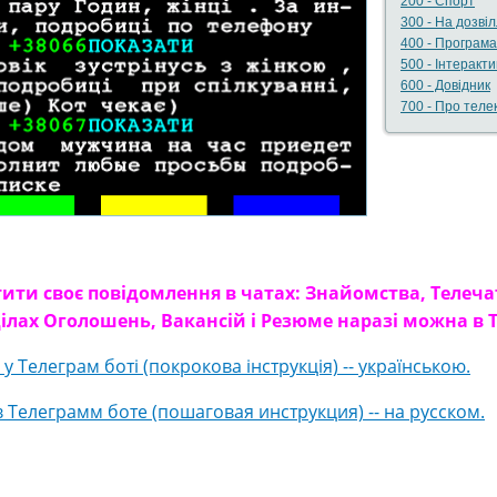
200 - Спорт
300 - На дозвіл
400 - Програм
500 - Інтеракти
600 - Довідник
700 - Про теле
ити своє повідомлення в чатах: Знайомства, Телеча
ілах Оголошень, Вакансій і Резюме наразі можна в Т
 Телеграм боті (покрокова інструкція) -- українською.
Телеграмм боте (пошаговая инструкция) -- на русском.