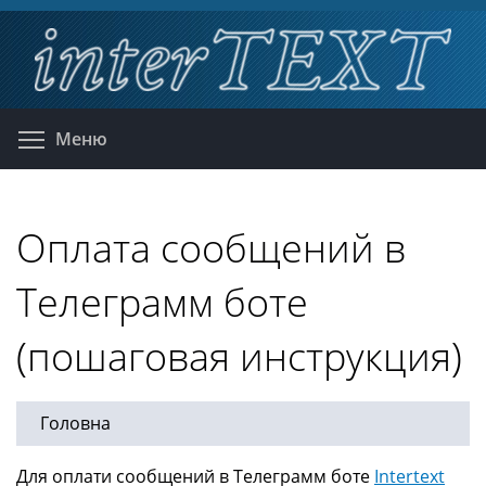
Перейти
к
основному
содержанию
Toggle menu visibility
Меню
Оплата сообщений в
Телеграмм боте
(пошаговая инструкция)
Головна
Для оплати сообщений в Телеграмм боте
Intertext