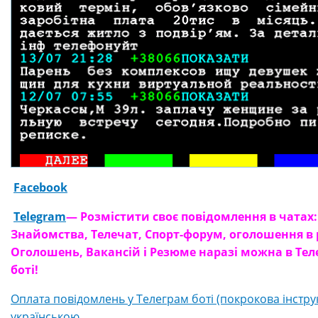
Facebook
Telegram
— Розмістити своє повідомлення в чатах:
Знайомства, Телечат, Спорт-форум, оголошення в 
Оголошень, Вакансій і Резюме наразі можна в Те
боті!
Оплата повідомлень у Телеграм боті (покрокова інструкц
українською.