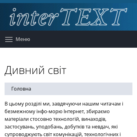
Перейти
к
основному
содержанию
Toggle menu visibility
Меню
Дивний світ
Головна
В цьому розділі ми, завдячуючи нашим читачам і
безмежному інфо-морю Інтернет, збираємо
матеріали стосовно технологій, винаходів,
застосувань, уподобань, добутків та невдач, які
супроводжують світ комунікацій, технологічних і