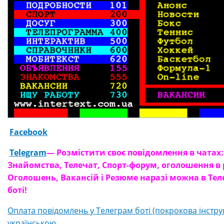
Facebook
Telegram
— Розмістити своє повідомлення в чатах:
Знайомства, Телечат, Спорт-форум, оголошення в 
Оголошень, Вакансій і Резюме наразі можна в Те
боті!
Оплата повідомлень у Телеграм боті (покрокова інструкц
українською.